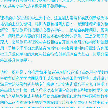
自中方县各小学的多名数学骨干教师参与。
新课标的核心理念以学生为中心、注重能力发展和实践创新成为
次培训的主题关键词。培训内容包括四方面：一是新课程标准的
体解读，帮助教师们把握核心素养导向。二是结合实际问题、案
分析，阐释新课内容的安排及技术教学设计的原则。三是采用工
坊形式，指导教师将理论与实践相结合开展课余研究结构模块创
运用（手脑联手平衡发展培育情感动力内容灵活时间分配多方利
远程工具强化学习的家庭与社会衔接创新原则合为基础，拓展分
统筹迁移具体效果）。
更值得一提的是， 怀化学院不仅在讲座阶段选派了高水平小学数
学科教育研究学学位团队骨干以及知名在外工作学院博士后进设
校深层大活双录教研基地专门搭建了虚实参训联合平台充分体现
统筹高端人才扎根一线合理驱动农村课堂高效翻转型案例教学的
定性综合措施型集成基地主导助力新时期现代化教育中国强教数
化网络工调整资源多基地培养机制细节过程中全面提升针对中部