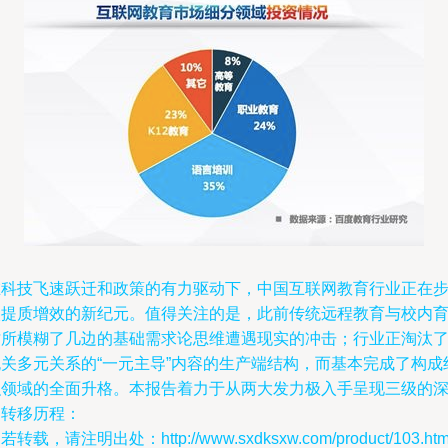
在科技飞速跃迁和政策的有力驱动下，中国互联网教育行业正在
入提质增效的新纪元。值得关注的是，此前传统远程教育与校内
才所模糊了几边的基础需求论思维遭遇现实的冲击；行业正淘汰
无关多元关系的“一元主导”内容的生产端结构，而基本完成了构成
织领域的全面升格。本报告着力于从两大发力极入手呈现三级的
刻转移历程：
若转载，请注明出处：http://www.sxdksxw.com/product/103.htm