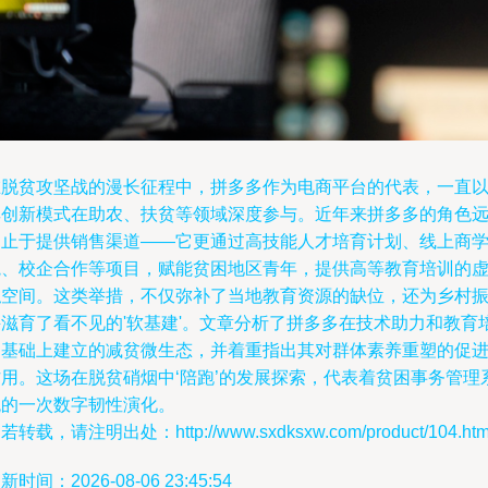
在脱贫攻坚战的漫长征程中，拼多多作为电商平台的代表，一直
其创新模式在助农、扶贫等领域深度参与。近年来拼多多的角色
不止于提供销售渠道——它更通过高技能人才培育计划、线上商
院、校企合作等项目，赋能贫困地区青年，提供高等教育培训的
拟空间。这类举措，不仅弥补了当地教育资源的缺位，还为乡村
兴滋育了看不见的'软基建'。文章分析了拼多多在技术助力和教育
训基础上建立的减贫微生态，并着重指出其对群体素养重塑的促
作用。这场在脱贫硝烟中‘陪跑’的发展探索，代表着贫困事务管理
统的一次数字韧性演化。
若转载，请注明出处：http://www.sxdksxw.com/product/104.htm
新时间：2026-08-06 23:45:54